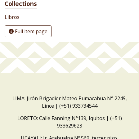
Collections
Libros
Full item page
LIMA: Jirón Brigadier Mateo Pumacahua N° 2249,
Lince | (+51) 933734544
LORETO: Calle Fanning N°139, Iquitos | (+51)
933629623
UCAYALI: Jr. Atahualpa Nº 569, tercer piso,