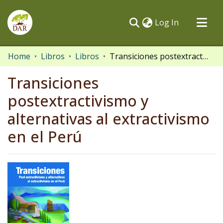
(current)
Log In
Communities & Collections
Home
Libros
Libros
Transiciones postextractivismo y alternativas al extractivismo en el Perú
All of DSpace
Transiciones
Statistics
postextractivismo y
alternativas al extractivismo
en el Perú