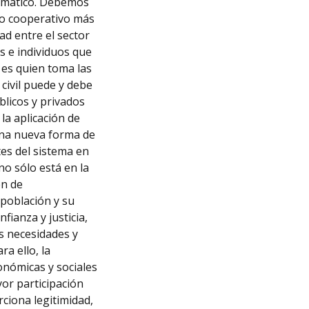
limático. Debemos
o cooperativo más
d entre el sector
s e individuos que
 es quien toma las
 civil puede y debe
blicos y privados
la aplicación de
 una nueva forma de
es del sistema en
o sólo está en la
én de
 población y su
ianza y justicia,
as necesidades y
a ello, la
onómicas y sociales
or participación
rciona legitimidad,