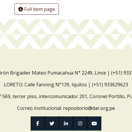
Full item page
Jirón Brigadier Mateo Pumacahua N° 2249, Lince | (+51) 93
LORETO: Calle Fanning N°139, Iquitos | (+51) 933629623
º 569, tercer piso, intercomunicador 201, Coronel Portillo, P
Correo institucional:
repositorio@dar.org.pe