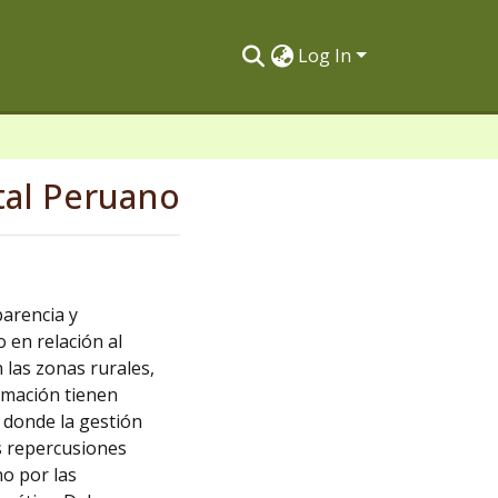
Log In
tal Peruano
parencia y
 en relación al
 las zonas rurales,
ormación tienen
, donde la gestión
s repercusiones
o por las