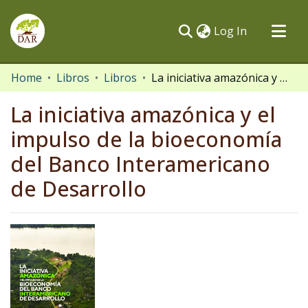
(current)
Log In
Communities & Collections
Home
Libros
Libros
La iniciativa amazónica y el impulso de la bioeconomía del Banco Interamericano de Desarrollo
All of DSpace
La iniciativa amazónica y el
Statistics
impulso de la bioeconomía
del Banco Interamericano
de Desarrollo