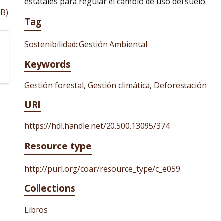
estatales para regular el cambio de uso del suelo.
MB)
Tag
Sostenibilidad::Gestión Ambiental
Keywords
Gestión forestal
,
Gestión climática
,
Deforestación
URI
https://hdl.handle.net/20.500.13095/374
Resource type
http://purl.org/coar/resource_type/c_e059
Collections
Libros