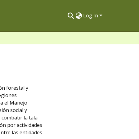
Log In
ón forestal y
regiones
ca el Manejo
ión social y
 combatir la tala
ión por actividades
ntre las entidades