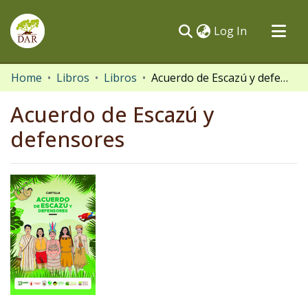
(current)
Log In
Communities & Collections
Home
Libros
Libros
Acuerdo de Escazú y defensores
All of DSpace
Acuerdo de Escazú y
Statistics
defensores