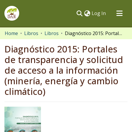
(current)
Log In
Communities & Collections
Home
Libros
Libros
Diagnóstico 2015: Portales de transparencia y solicitud de acceso a la información (minería, energía y cambio climático)
All of DSpace
Diagnóstico 2015: Portales
Statistics
de transparencia y solicitud
de acceso a la información
(minería, energía y cambio
climático)