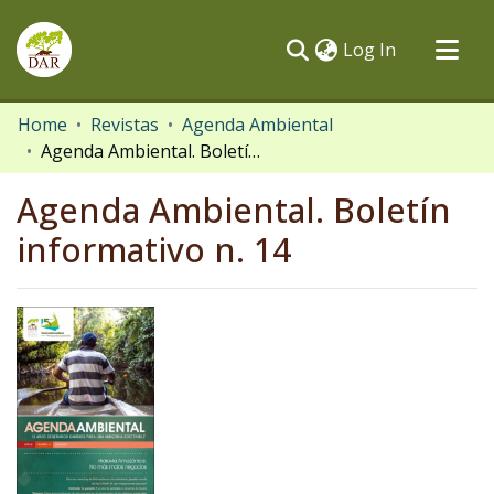
(current)
Log In
Communities & Collections
Home
Revistas
Agenda Ambiental
Agenda Ambiental. Boletín informativo n. 14
All of DSpace
Statistics
Agenda Ambiental. Boletín
informativo n. 14