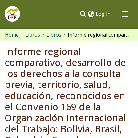
(current)
Log In
Communities & Collections
Home
Libros
Libros
Informe regional comparativo, desarrollo de los derechos a la consulta previa, territorio, salud, educación, reconocidos en el Convenio 169 de la Organización Internacional del Trabajo: Bolivia, Brasil, Colombia, Ecuador, Venezuela y Perú
All of DSpace
Informe regional
Statistics
comparativo, desarrollo de
los derechos a la consulta
previa, territorio, salud,
educación, reconocidos en
el Convenio 169 de la
Organización Internacional
del Trabajo: Bolivia, Brasil,