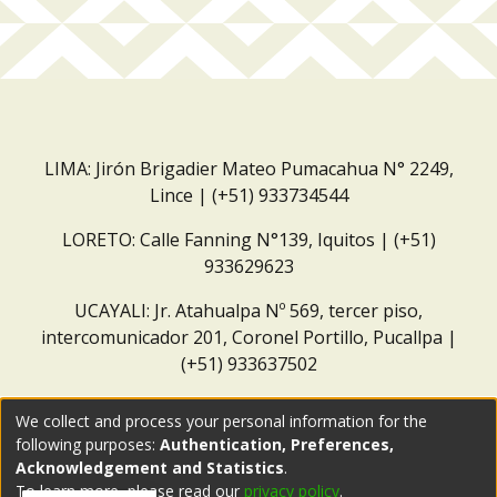
LIMA: Jirón Brigadier Mateo Pumacahua N° 2249,
Lince | (+51) 933734544
LORETO: Calle Fanning N°139, Iquitos | (+51)
933629623
UCAYALI: Jr. Atahualpa Nº 569, tercer piso,
intercomunicador 201, Coronel Portillo, Pucallpa |
(+51) 933637502
Correo institucional:
repositorio@dar.org.pe
We collect and process your personal information for the
following purposes:
Authentication, Preferences,
Acknowledgement and Statistics
.
To learn more, please read our
privacy policy
.