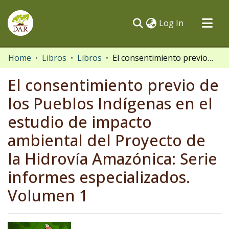
(current)
Log In
Communities & Collections
Home
Libros
Libros
El consentimiento previo de los Pueblos Indígenas en el estudio de impacto ambiental del Proyecto de la Hidrovía Amazónica: Serie informes especializados. Volumen 1
All of DSpace
El consentimiento previo de
Statistics
los Pueblos Indígenas en el
estudio de impacto
ambiental del Proyecto de
la Hidrovía Amazónica: Serie
informes especializados.
Volumen 1