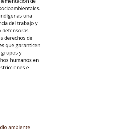
mplementación de
 socioambientales.
 indígenas una
ia del trabajo y
y defensoras
os derechos de
ses que garanticen
, grupos y
echos humanos en
stricciones e
edio ambiente