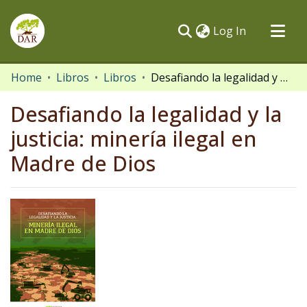
(current)
Log In
Communities & Collections
Home
Libros
Libros
Desafiando la legalidad y la justicia: minería ilegal en Madre de Dios
All of DSpace
Desafiando la legalidad y la
Statistics
justicia: minería ilegal en
Madre de Dios