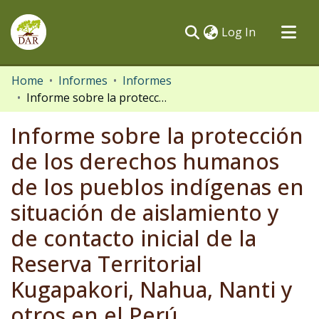
(current)
Log In
Communities & Collections
Home
Informes
Informes
Informe sobre la protección de los derechos humanos de los pueblos indígenas en situación de aislamiento y de contacto inicial de la Reserva Territorial Kugapakori, Nahua, Nanti y otros en el Perú
All of DSpace
Statistics
Informe sobre la protección
de los derechos humanos
de los pueblos indígenas en
situación de aislamiento y
de contacto inicial de la
Reserva Territorial
Kugapakori, Nahua, Nanti y
otros en el Perú