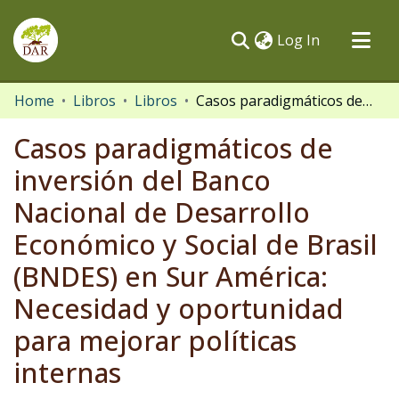
(current)
Log In
Communities & Collections
Home
Libros
Libros
Casos paradigmáticos de inversión del Banco Nacional de Desarrollo Económico y Social de Brasil (BNDES) en Sur América: Necesidad y oportunidad para mejorar políticas internas
All of DSpace
Casos paradigmáticos de
Statistics
inversión del Banco
Nacional de Desarrollo
Económico y Social de Brasil
(BNDES) en Sur América:
Necesidad y oportunidad
para mejorar políticas
internas