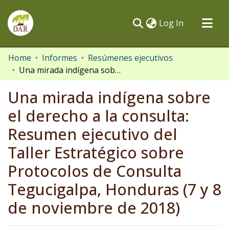
(current)
Log In
Communities & Collections
Home
Informes
Resúmenes ejecutivos
Una mirada indígena sobre el derecho a la consulta: Resumen ejecutivo del Taller Estratégico sobre Protocolos de Consulta Tegucigalpa, Honduras (7 y 8 de noviembre de 2018)
All of DSpace
Statistics
Una mirada indígena sobre
el derecho a la consulta:
Resumen ejecutivo del
Taller Estratégico sobre
Protocolos de Consulta
Tegucigalpa, Honduras (7 y 8
de noviembre de 2018)