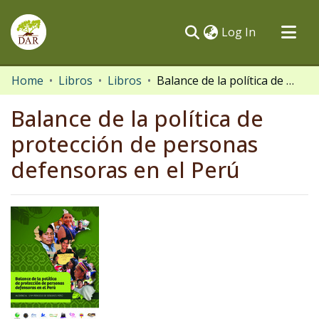
(current)
Log In
Communities & Collections
Home
Libros
Libros
Balance de la política de protección de personas defensoras en el Perú
All of DSpace
Balance de la política de
Statistics
protección de personas
defensoras en el Perú