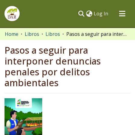
(current)
Log In
Communities & Collections
Home
Libros
Libros
Pasos a seguir para interponer denuncias penales por delitos ambientales
All of DSpace
Pasos a seguir para
Statistics
interponer denuncias
penales por delitos
ambientales