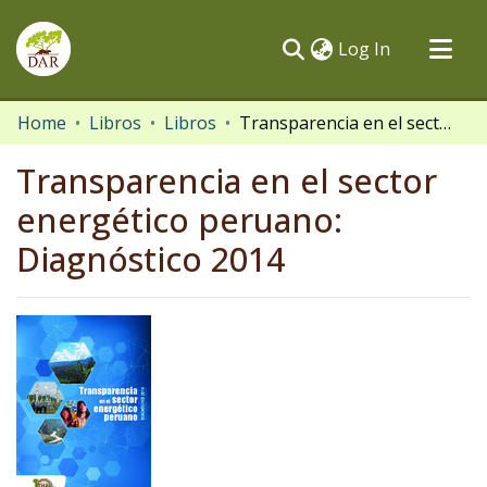
(current)
Log In
Communities & Collections
Home
Libros
Libros
Transparencia en el sector energético peruano: Diagnóstico 2014
All of DSpace
Transparencia en el sector
Statistics
energético peruano:
Diagnóstico 2014