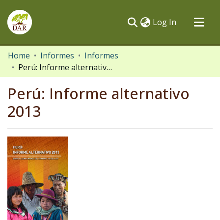
(current)
Log In
Communities & Collections
Home
Informes
Informes
Perú: Informe alternativo 2013
All of DSpace
Statistics
Perú: Informe alternativo
2013