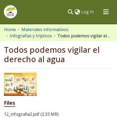
(current)
Log In
Communities & Collections
Home
Materiales informativos
Infografías y trípticos
Todos podemos vigilar el derecho al agua
All of DSpace
Statistics
Todos podemos vigilar el
derecho al agua
Files
12_infografia2.pdf
(2.33 MB)