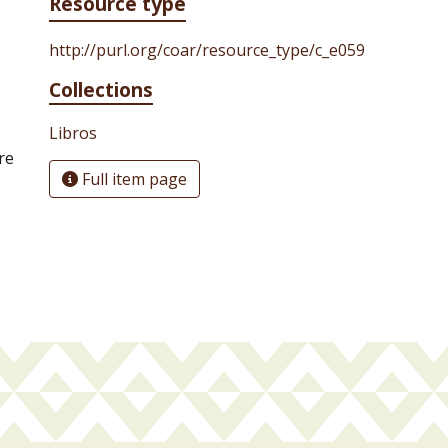
Resource type
http://purl.org/coar/resource_type/c_e059
Collections
Libros
re
Full item page