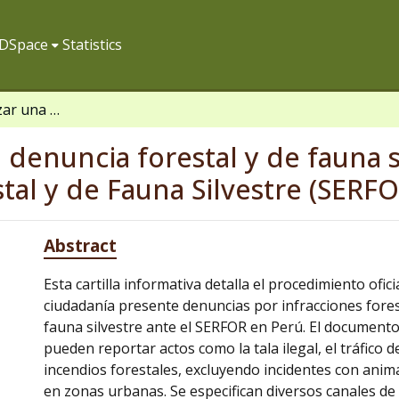
f DSpace
Statistics
Pasos para realizar una denuncia forestal y de fauna silvestre anteel Servicio Nacional Forestal y de Fauna Silvestre (SERFOR)
 denuncia forestal y de fauna s
stal y de Fauna Silvestre (SERFO
Abstract
Esta cartilla informativa detalla el procedimiento ofici
ciudadanía presente denuncias por infracciones fores
fauna silvestre ante el SERFOR en Perú. El documento
pueden reportar actos como la tala ilegal, el tráfico d
incendios forestales, excluyendo incidentes con anim
en zonas urbanas. Se especifican diversos canales de