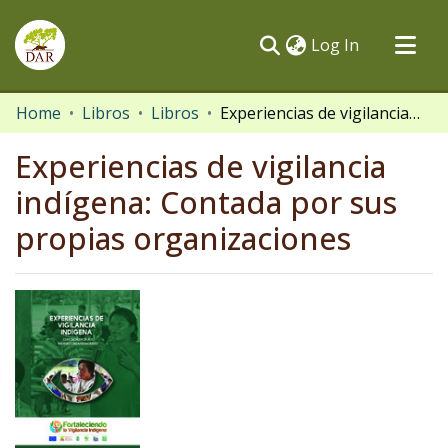
(current)
Log In
Communities & Collections
Home
Libros
Libros
Experiencias de vigilancia indígena: Contada por sus propias organizaciones
All of DSpace
Experiencias de vigilancia
Statistics
indígena: Contada por sus
propias organizaciones