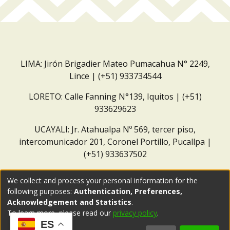
LIMA: Jirón Brigadier Mateo Pumacahua N° 2249,
Lince | (+51) 933734544
LORETO: Calle Fanning N°139, Iquitos | (+51)
933629623
UCAYALI: Jr. Atahualpa Nº 569, tercer piso,
intercomunicador 201, Coronel Portillo, Pucallpa |
(+51) 933637502
Correo institucional:
repositorio@dar.org.pe
We collect and process your personal information for the
following purposes:
Authentication, Preferences,
Acknowledgement and Statistics
.
To learn more, please read our
privacy policy
.
ES