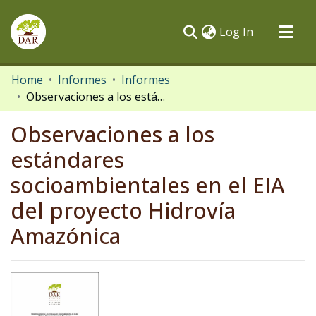
(current)
Log In
Communities & Collections
Home
Informes
Informes
Observaciones a los estándares socioambientales en el EIA del proyecto Hidrovía Amazónica
All of DSpace
Statistics
Observaciones a los
estándares
socioambientales en el EIA
del proyecto Hidrovía
Amazónica