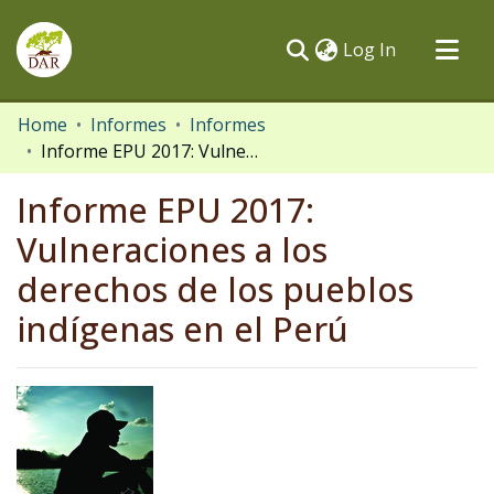
(current)
Log In
Communities & Collections
Home
Informes
Informes
Informe EPU 2017: Vulneraciones a los derechos de los pueblos indígenas en el Perú
All of DSpace
Statistics
Informe EPU 2017:
Vulneraciones a los
derechos de los pueblos
indígenas en el Perú