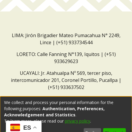
LIMA: Jirón Brigadier Mateo Pumacahua N° 2249,
Lince | (+51) 933734544
LORETO: Calle Fanning N°139, Iquitos | (+51)
933629623
UCAYALI: Jr. Atahualpa Nº 569, tercer piso,
intercomunicador 201, Coronel Portillo, Pucallpa |
(+51) 933637502
Correo institucional:
repositorio@dar.org.pe
We collect and process your personal information for the
following purposes:
Authentication, Preferences,
Acknowledgement and Statistics
.
To learn more, please read our
privacy policy
.
ES