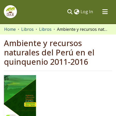
(current)
Log In
Communities & Collections
Home
Libros
Libros
Ambiente y recursos naturales del Perú en el quinquenio 2011-2016
All of DSpace
Ambiente y recursos
Statistics
naturales del Perú en el
quinquenio 2011-2016