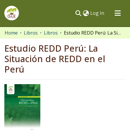
(current)
Log In
Communities & Collections
Home
Libros
Libros
Estudio REDD Perú: La Situación de REDD en el Perú
All of DSpace
Estudio REDD Perú: La
Statistics
Situación de REDD en el
Perú