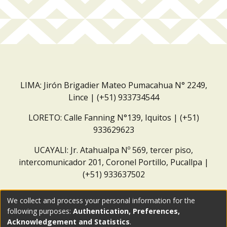
LIMA: Jirón Brigadier Mateo Pumacahua N° 2249,
Lince | (+51) 933734544
LORETO: Calle Fanning N°139, Iquitos | (+51)
933629623
UCAYALI: Jr. Atahualpa Nº 569, tercer piso,
intercomunicador 201, Coronel Portillo, Pucallpa |
(+51) 933637502
Correo institucional:
repositorio@dar.org.pe
We collect and process your personal information for the
following purposes:
Authentication, Preferences,
Acknowledgement and Statistics
.