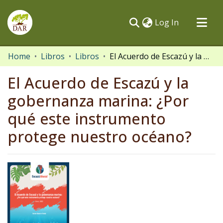
(current)
Log In
Communities & Collections
Home
Libros
Libros
El Acuerdo de Escazú y la gobernanza marina: ¿Por qué este instrumento protege nuestro océano?
All of DSpace
El Acuerdo de Escazú y la
Statistics
gobernanza marina: ¿Por
qué este instrumento
protege nuestro océano?