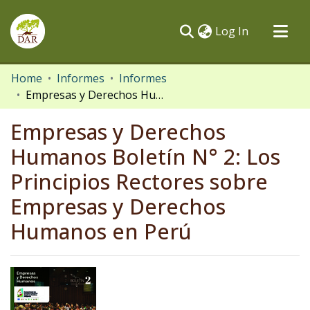
(current)
Log In
Communities & Collections
Home
Informes
Informes
Empresas y Derechos Humanos Boletín N° 2: Los Principios Rectores sobre Empresas y Derechos Humanos en Perú
All of DSpace
Statistics
Empresas y Derechos
Humanos Boletín N° 2: Los
Principios Rectores sobre
Empresas y Derechos
Humanos en Perú