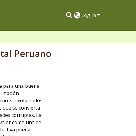
Log In
stal Peruano
ble para una buena
formación
ctores involucrados
e que se convierta
idades corruptas. La
 valor como una de
efectiva pueda