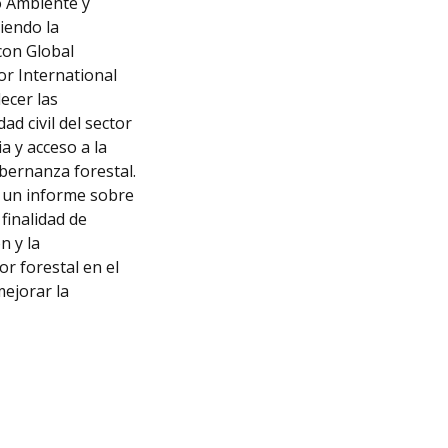
o Ambiente y
iendo la
con Global
or International
ecer las
ad civil del sector
a y acceso a la
obernanza forestal.
a un informe sobre
finalidad de
n y la
or forestal en el
ejorar la